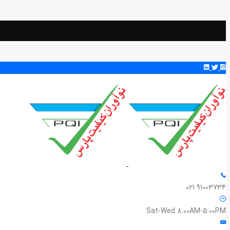
91003734 021
Sat-Wed 8:00AM-5:00PM