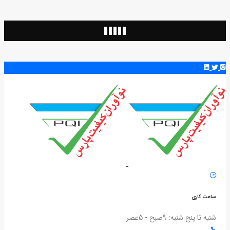
ساعت کاری
شنبه تا پنج شنبه: 9صبح - 5عصر