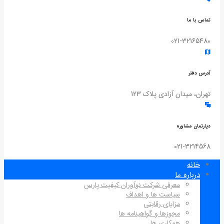
تماس با ما
021-32165480
آدرس دفتر
تهران، میدان آزادی پلاک 123
دپارتمان مشاوره
021-3214568
خانه
درباره ما
معرفی شرکت نوآوران کیفیت پارس
سیاست ها و اهداف
مزایای رقابتی
مجوزها و گواهینامه ها
همکاری ها