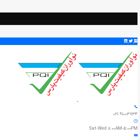
91003734 021
Sat-Wed 8:00AM-5:00PM