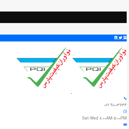
91003734 021
Sat-Wed 8:00AM-5:00PM