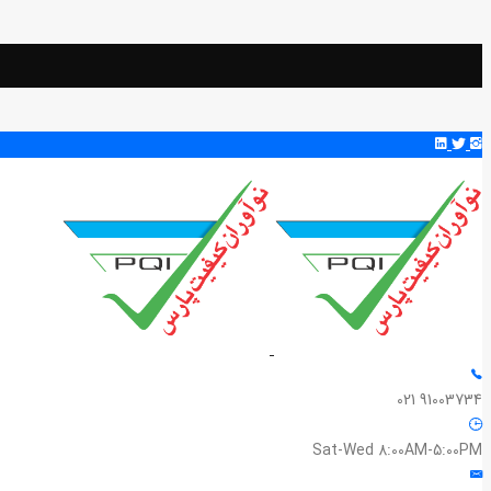
91003734 021
Sat-Wed 8:00AM-5:00PM