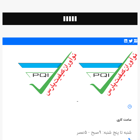
ساعت کاری
شنبه تا پنج شنبه: 9صبح - 5عصر