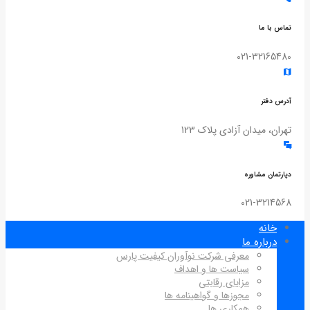
تماس با ما
021-32165480
آدرس دفتر
تهران، میدان آزادی پلاک 123
دپارتمان مشاوره
021-3214568
خانه
درباره ما
معرفی شرکت نوآوران کیفیت پارس
سیاست ها و اهداف
مزایای رقابتی
مجوزها و گواهینامه ها
همکاری ها