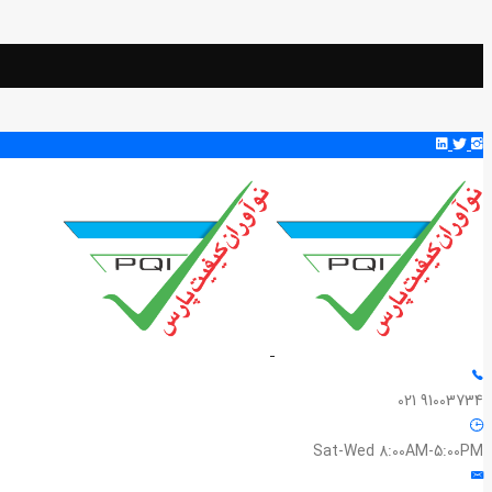
91003734 021
Sat-Wed 8:00AM-5:00PM