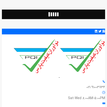
91003734 021
Sat-Wed 8:00AM-5:00PM