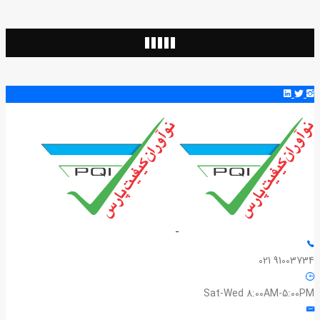
91003734 021
Sat-Wed 8:00AM-5:00PM