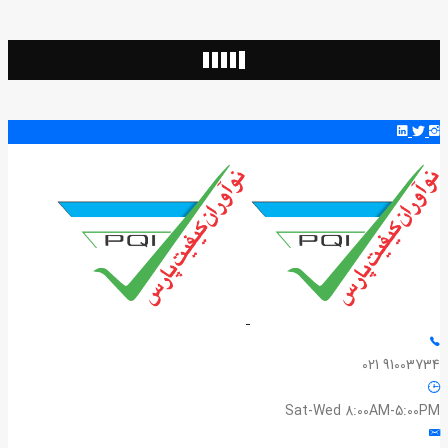
91003734 021
Sat-Wed 8:00AM-5:00PM