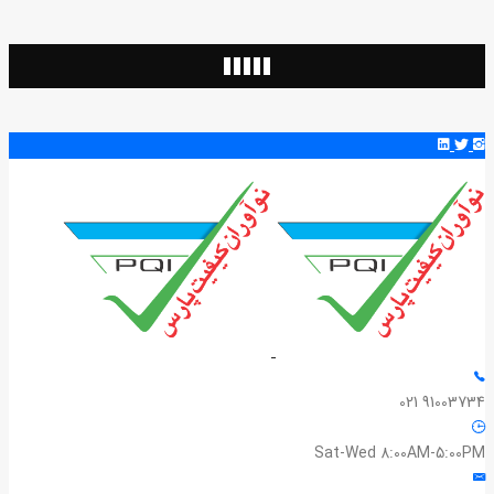
91003734 021
Sat-Wed 8:00AM-5:00PM