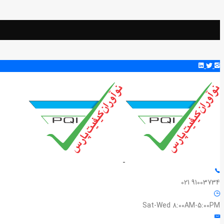
91003734 021
Sat-Wed 8:00AM-5:00PM