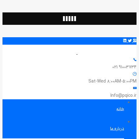
91003734 021
Sat-Wed 8:00AM-5:00PM
Info@pqico.ir
خانه
درباره ما