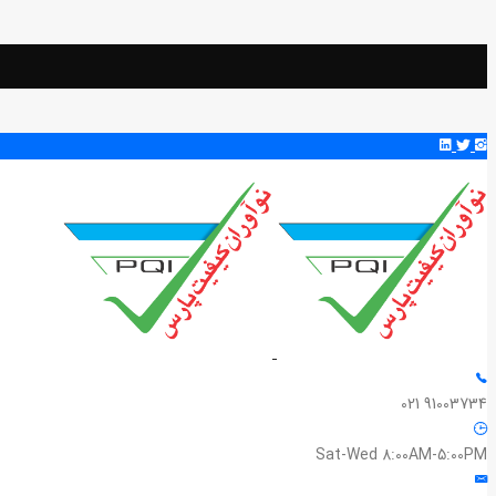
91003734 021
Sat-Wed 8:00AM-5:00PM