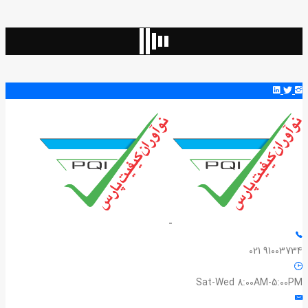
91003734 021
Sat-Wed 8:00AM-5:00PM