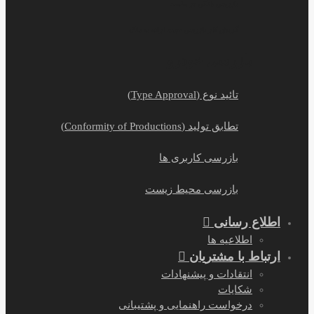
بازرسی بانکی در مقصد
گردش کار بازرسی جهت ارائه به بانک
بازرسی خودرو
تائید نوع (Type Approval)
تطابق تولید (Conformity of Productions)
بازرسی کاربری ها
بازرسی محیط زیست
اطلاع رسانی
اطلاعیه ها
ارتباط با مشتریان
انتقادات و پیشنهادات
شکایات
درخواست راهنمایی و پشتیبانی