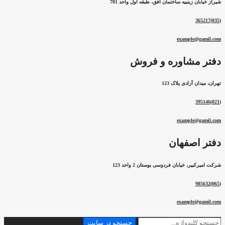
شیراز خیابان زینبیه ساختمان افق، طبقه اول واحد 701
(035)365217
example@gamil.com
دفتر مشاوره و فروش
تهران، میدان آزادی پلاک 123
(021)395146
example@gamil.com
دفتر اصفهان
شرکت امیرکبیر، خیابان فردوسی بوستان 2 واحد 123
(065)985632
example@gamil.com
جستجو
جستجو در سایت