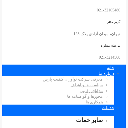
021-32165480
آدرس دفتر
تهران، میدان آزادی پلاک 123
دپارتمان مشاوره
021-3214568
خانه
درباره ما
معرفی شرکت نوآوران کیفیت پارس
سیاست ها و اهداف
مزایای رقابتی
مجوزها و گواهینامه ها
همکاری ها
خدمات
سایر خمات