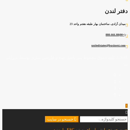
دفتر لندن
میدان آزادی، ساختمان بهار طبقه هفتم واحد 23
(+00)888.666.88
unitedstates@businext.com
2018© کلیه حقوق محفوظ می باشد. تهیه و فارسی سازی توسط: دیزاینر
تم
جستجو
جستجو در سایت
برای:
جهت جستجو اینتر یا برای بستن ESC را بزنید