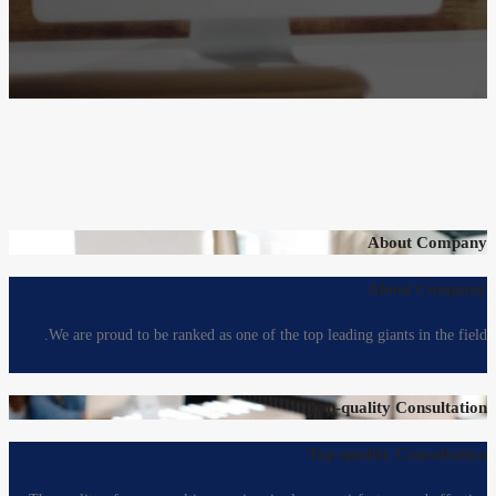
About Company
About Company
We are proud to be ranked as one of the top leading giants in the field.
Explore More
Top-quality Consultation
Top-quality Consultation