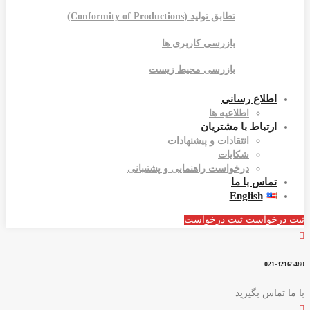
تطابق تولید (Conformity of Productions)
بازرسی کاربری ها
بازرسی محیط زیست
اطلاع رسانی
اطلاعیه ها
ارتباط با مشتریان
انتقادات و پیشنهادات
شکایات
درخواست راهنمایی و پشتیبانی
تماس با ما
English
ثبت درخواست
ثبت درخواست
021-32165480
با ما تماس بگیرید