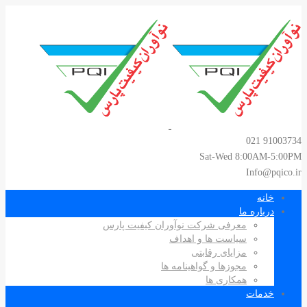
91003734 021
Sat-Wed 8:00AM-5:00PM
Info@pqico.ir
خانه
درباره ما
معرفی شرکت نوآوران کیفیت پارس
سیاست ها و اهداف
مزایای رقابتی
مجوزها و گواهینامه ها
همکاری ها
خدمات