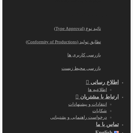
گردش کار بازرسی جهت ارائه به بانک
بازرسی خودرو
تائید نوع (Type Approval)
تطابق تولید (Conformity of Productions)
بازرسی کاربری ها
بازرسی محیط زیست
لاع رسانی
اطلاعیه ها
تباط با مشتریان
انتقادات و پیشنهادات
شکایات
درخواست راهنمایی و پشتیبانی
اس با ما
English