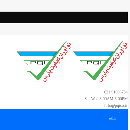
91003734 021
Sat-Wed 8:00AM-5:00PM
Info@pqico.ir
خانه