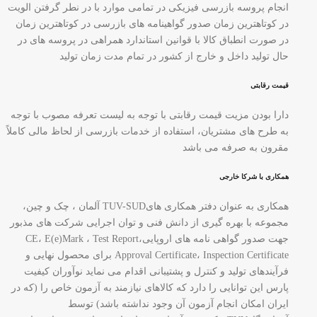
انجام پروسه بازرسی فیزیکی در تمامی موارد با در نطر گرفتن الویت
در کوتاهترین زمان صدور گواهینامه های بازرسی در کوتاهترین زمان
در صورت انطباق کالا با قوانین استاندارد همراهی در پروسه های در
حال تولید داخل و خارج از کشور در تمام مدت زمان تولید
قیمت رقابتی
دارا بودن مزیت قیمت رقابتی با توجه به لیست تعرفه مصوب با توجه
به طرح های مشتریان، استفاده از خدمات بازرسی از لحاظ مالی کاملاً
مقرون به صرفه می باشد
همکاری با شرکا خارجی
همکاری به عنوان دفتر همکاری هایTUV-SUD آلمان ، چک و چین،
مجموعه با بهره گیری از دانش فنی و توان اجرایی شرکت های مذبور
جهت صدور گواهی نامه های اروپاییCE، E(e)Mark ، Test Report،
Approval Certificate، Inspection Certificate برای محصول نهایی و
فرآیندهای تولید و کنترل و پشتیبانی اقدام می نماید نوآوران کیفیت
پارس این توانایی را دارد که کالاهای نیازمند به آزمون خاص را (که در
ایران امکان انجام آزمون آن وجود نداشته باشد) توسط