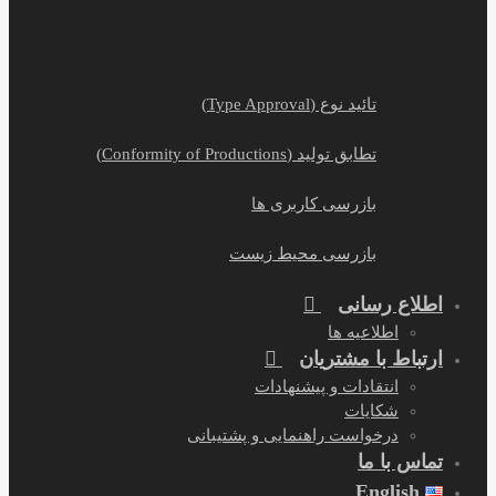
گردش کار بازرسی جهت ارائه به بانک
بازرسی خودرو
تائید نوع (Type Approval)
تطابق تولید (Conformity of Productions)
بازرسی کاربری ها
بازرسی محیط زیست
اطلاع رسانی
اطلاعیه ها
ارتباط با مشتریان
انتقادات و پیشنهادات
شکایات
درخواست راهنمایی و پشتیبانی
تماس با ما
English