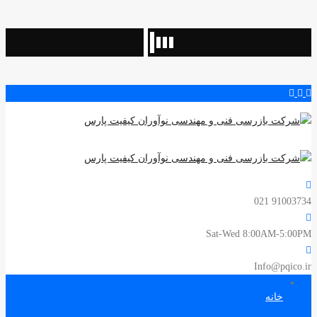
91003734 021
Sat-Wed 8:00AM-5:00PM
Info@pqico.ir
خانه